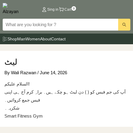
Skip
0
Sing in
Cart
to
content
Shop
Man
Women
About
Contact
لیٹ
By
Wali Razwan
/
June 14, 2026
السلام علیکم!
آپ کی جم فیس کو ( ) دن لیٹ ہو چکے ہیں۔ براہِ کرم آج ہی اپنی
فیس جمع کروائیں۔
شکریہ۔
Smart Fitness Gym